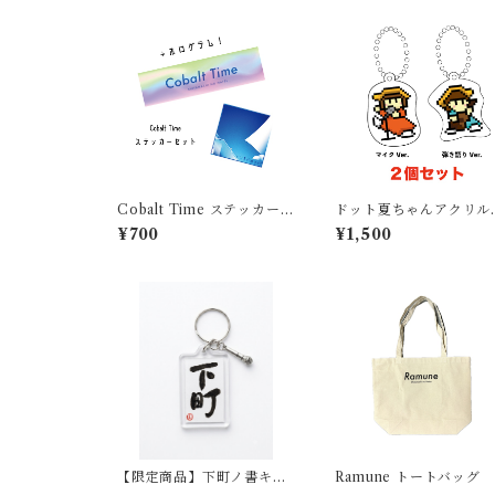
Cobalt Time ステッカーセ
ドット夏ちゃんアクリル
ット
ーホルダーセット
¥700
¥1,500
【限定商品】下町ノ書キー
Ramune トートバッグ
ホルダー