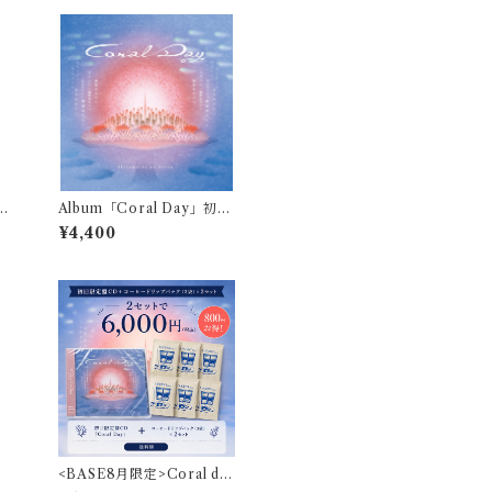
キ
Album「Coral Day」初回
限定盤
¥4,400
<BASE8月限定>Coral da
y(初回限定盤) コーヒーセ