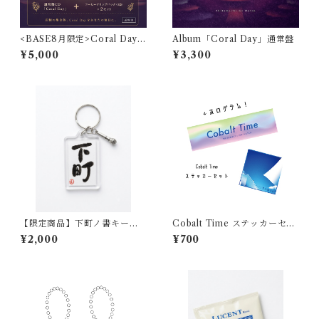
<BASE8月限定>Coral Day
Album「Coral Day」通常盤
(通常盤)コーヒーセット
¥5,000
¥3,300
【限定商品】下町ノ書キーホ
Cobalt Time ステッカーセッ
ルダー
ト
¥2,000
¥700